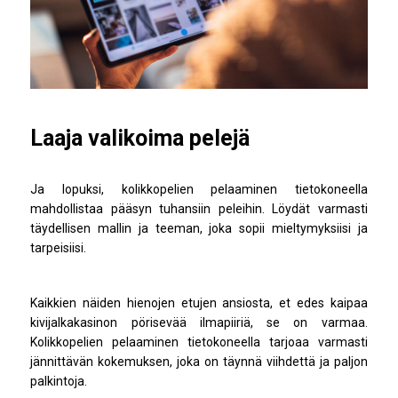
Laaja valikoima pelejä
Ja lopuksi, kolikkopelien pelaaminen tietokoneella
mahdollistaa pääsyn tuhansiin peleihin. Löydät varmasti
täydellisen mallin ja teeman, joka sopii mieltymyksiisi ja
tarpeisiisi.
Kaikkien näiden hienojen etujen ansiosta, et edes kaipaa
kivijalkakasinon pörisevää ilmapiiriä, se on varmaa.
Kolikkopelien pelaaminen tietokoneella tarjoaa varmasti
jännittävän kokemuksen, joka on täynnä viihdettä ja paljon
palkintoja.