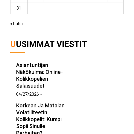
31
« huhti
UUSIMMAT VIESTIT
Asiantuntijan
Näkökulma: Online-
Kolikkopelien
Salaisuudet
04/27/2026
Korkean Ja Matalan
Volatiliteetin
Kolikkopelit: Kumpi
Sopii Sinulle
Parhaiten?