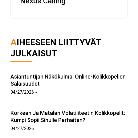
Nexus Calling
AIHEESEEN LIITTYVÄT
JULKAISUT
Asiantuntijan Näkökulma: Online-Kolikkopelien
Salaisuudet
04/27/2026
Korkean Ja Matalan Volatiliteetin Kolikkopelit:
Kumpi Sopii Sinulle Parhaiten?
04/27/2026