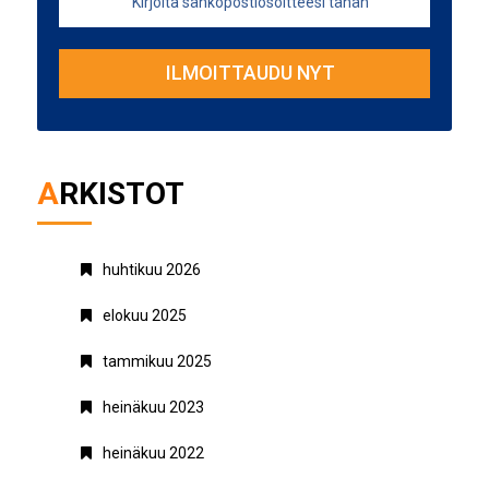
ARKISTOT
huhtikuu 2026
elokuu 2025
tammikuu 2025
heinäkuu 2023
heinäkuu 2022