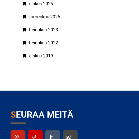
elokuu 2025
tammikuu 2025
heinäkuu 2023
heinäkuu 2022
elokuu 2019
SEURAA MEITÄ