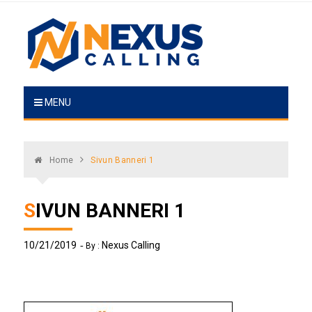
Skip
to
content
Nexus Calling
Ehdoton Kolikkopelilehti
MENU
Home
Sivun Banneri 1
SIVUN BANNERI 1
10/21/2019
Nexus Calling
By :